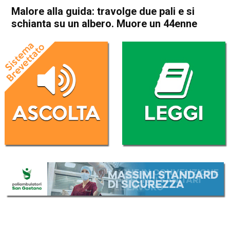
Malore alla guida: travolge due pali e si
schianta su un albero. Muore un 44enne
Home
Thiene
Zanè
Cronaca
In Evidenza
Thiene
Zanè
Malore alla guida: travolge
due pali e si schianta su un
albero. Muore un 44enne
Da
Omar Dal Maso
3 Maggio 2019
(aggiornato il
5 Maggio 2019 13:57
)
ASCOLTA L'AUDIO