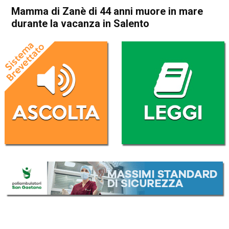
Mamma di Zanè di 44 anni muore in mare
durante la vacanza in Salento
Home
Thiene
Zanè
Cronaca
In Evidenza
Thiene
Zanè
Mamma di Zanè di 44 anni
muore in mare durante la
vacanza in Salento
Da
Mariagrazia Bonollo
29 Giugno 2020
(aggiornato il
29 Giugno 2020 22:15
)
ASCOLTA L'AUDIO