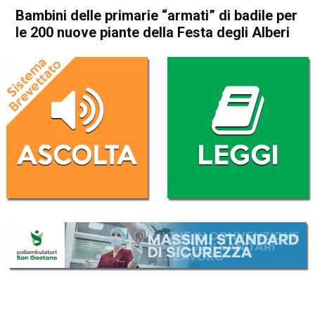
Bambini delle primarie “armati” di badile per
le 200 nuove piante della Festa degli Alberi
Home
Thiene
Zugliano
Attualità
In Evidenza
Thiene
Zugliano
Bambini delle primarie
“armati” di badile per le 200
nuove piante della Festa degli
Alberi
Da
Redazione
22 Marzo 2017
(aggiornato il
22 Marzo 2017 15:03
)