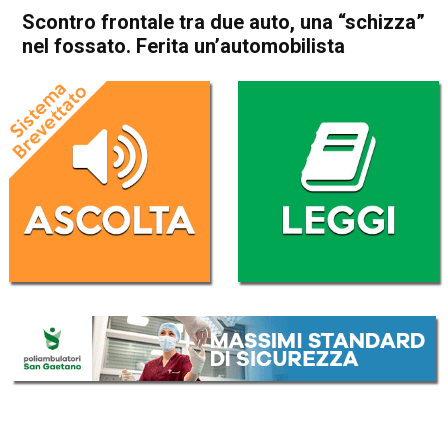
Scontro frontale tra due auto, una “schizza”
nel fossato. Ferita un’automobilista
Home
Thiene
Zugliano
Cronaca
In Evidenza
Thiene
Zugliano
Scontro frontale tra due auto,
una “schizza” nel fossato.
Ferita un’automobilista
Da
Omar Dal Maso
17 Ottobre 2023
(aggiornato il
17 Ottobre 2023 20:59
)
ASCOLTA L'AUDIO