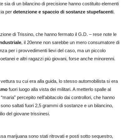
e sia di un bilancino di precisione hanno costituito elementi
cia per
detenzione e spaccio di sostanze stupefacenti
.
tazione di Trissino, che hanno fermato il G.D. – rese note le
industriale
, il 20enne non sarebbe un mero consumatore di
enza per i provvedimenti lievi del caso, ma un piccolo
oetanei e altri ragazzi più giovani, forse anche minorenni.
vettura su cui era alla guida, lo stesso automobilista si era
ismo
fuori luogo alla vista dei militari. A metterlo spalle al
 “maria” percepito nell’abitacolo dai controllori, che hanno
 sono saltati fuori 2,5 grammi di sostanze e un bilancino,
ilio del giovane trissinesi.
essa marijuana sono stati ritrovati e posti sotto sequestro,