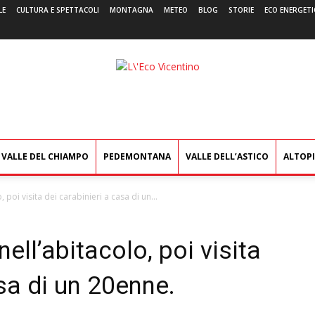
LE
CULTURA E SPETTACOLI
MONTAGNA
METEO
BLOG
STORIE
ECO ENERGETI
L'Eco
Vicentino
VALLE DEL CHIAMPO
PEDEMONTANA
VALLE DELL’ASTICO
ALTOP
poi visita dei carabinieri a casa di un...
ll’abitacolo, poi visita
asa di un 20enne.