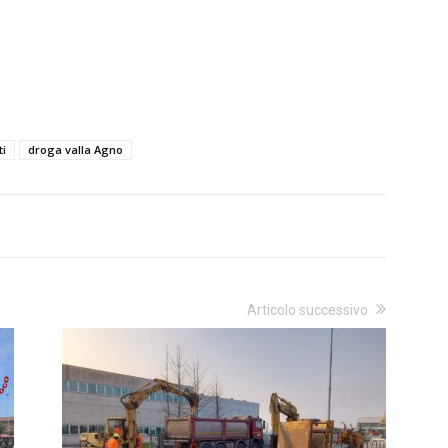
ti
droga valla Agno
Articolo successivo