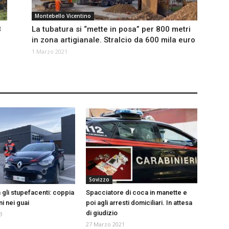
Montebello Vicentino
8
La tubatura si “mette in posa” per 800 metri
in zona artigianale. Stralcio da 600 mila euro
1 Marzo 2021
Sovizzo
 gli stupefacenti: coppia
Spacciatore di coca in manette e
i nei guai
poi agli arresti domiciliari. In attesa
di giudizio
3
27 Marzo 2021