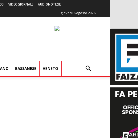
CO
VIDEOGIORNALE
AUDIONOTIZIE
giovedì 6 agosto 2026
IANO
BASSANESE
VENETO