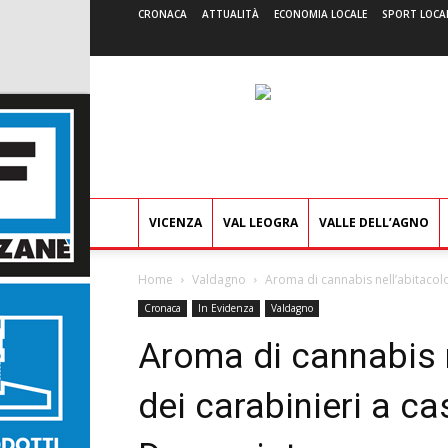
CRONACA
ATTUALITÀ
ECONOMIA LOCALE
SPORT LOCA
VICENZA
VAL LEOGRA
VALLE DELL’AGNO
Home
Valdagno
Aroma di cannabis nell’abitacolo, 
Cronaca
In Evidenza
Valdagno
Aroma di cannabis ne
dei carabinieri a c