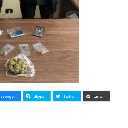
ssenger
Skype
Twitter
Email