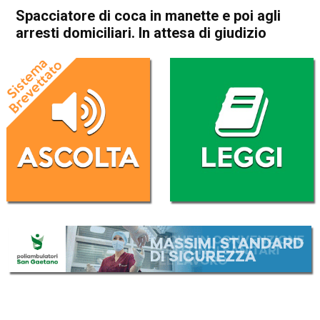
Spacciatore di coca in manette e poi agli
arresti domiciliari. In attesa di giudizio
Home
Vicenza
Sovizzo
Cronaca
In Evidenza
Vicenza
Sovizzo
Spacciatore di coca in
manette e poi agli arresti
domiciliari. In attesa di
giudizio
Da
Omar Dal Maso
27 Marzo 2021
(aggiornato il
27 Marzo 2021 18:31
)