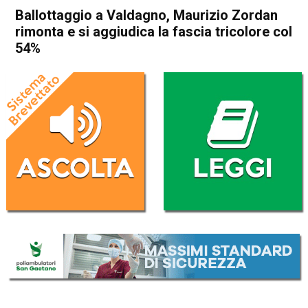
Ballottaggio a Valdagno, Maurizio Zordan
rimonta e si aggiudica la fascia tricolore col
54%
Home
Valdagno
Attualità
In Evidenza
Valdagno
Ballottaggio a Valdagno,
Maurizio Zordan rimonta e si
aggiudica la fascia tricolore
col 54%
Da
Redazione
24 Giugno 2024
(aggiornato il
24 Giugno 2024 19:16
)