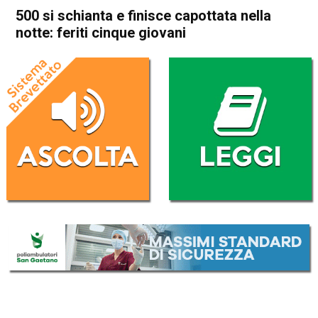
500 si schianta e finisce capottata nella
notte: feriti cinque giovani
Home
Valdagno
Cornedo Vicentino
Valdagno
Cornedo Vicentino
Cronaca
In Evidenza
500 si schianta e finisce
capottata nella notte: feriti
cinque giovani
Da
Redazione
1 Dicembre 2024
(aggiornato il
1 Dicembre 2024 13:56
)
ASCOLTA L'AUDIO