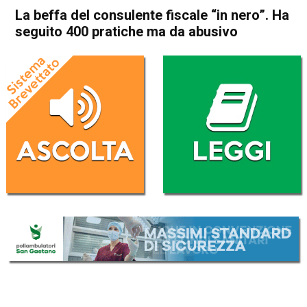
La beffa del consulente fiscale “in nero”. Ha
seguito 400 pratiche ma da abusivo
Home
Valdagno
Cornedo Vicentino
Valdagno
Cornedo Vicentino
Cronaca
In Evidenza
La beffa del consulente
fiscale “in nero”. Ha seguito
400 pratiche ma da abusivo
Da
Omar Dal Maso
7 Dicembre 2023
(aggiornato il
7 Dicembre 2023 19:31
)
ASCOLTA L'AUDIO