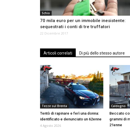
Schio
70 mila euro per un immobile inesistente:
sequestrati i conti di tre truffatori
22 Dicembre 2017
Articoli correlati
Di più dello stesso autore
Tezze sul Brenta
Caldogno
Tentò di rapinare e ferì una donna:
Beccato con
identificato e denunciato un 62enne
grammi di m
21enne
4 Agosto 2026