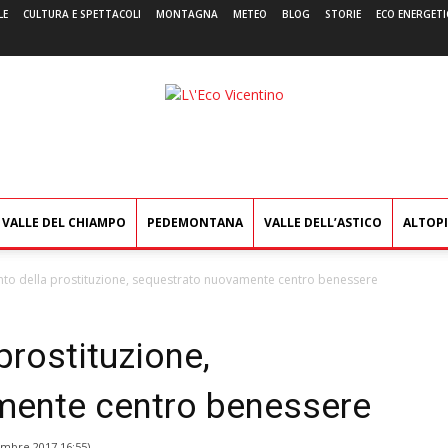
LE
CULTURA E SPETTACOLI
MONTAGNA
METEO
BLOG
STORIE
ECO ENERGETI
L'Eco
Vicentino
VALLE DEL CHIAMPO
PEDEMONTANA
VALLE DELL’ASTICO
ALTOP
nto della prostituzione, sequestrato nuovamente centro benessere
prostituzione,
mente centro benessere
embre 2017 16:55
)