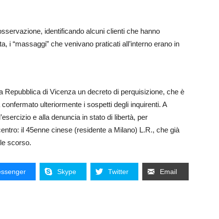
i osservazione, identificando alcuni clienti che hanno
ta, i “massaggi” che venivano praticati all’interno erano in
lla Repubblica di Vicenza un decreto di perquisizione, che è
confermato ulteriormente i sospetti degli inquirenti. A
sercizio e alla denuncia in stato di libertà, per
 centro: il 45enne cinese (residente a Milano) L.R., che già
ile scorso.
ssenger
Skype
Twitter
Email