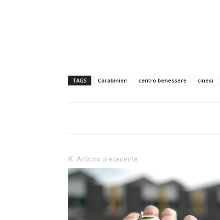
TAGS
Carabinieri
centro benessere
cinesi
Articolo precedente