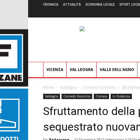
CRONACA
ATTUALITÀ
ECONOMIA LOCALE
SPORT LOCA
VICENZA
VAL LEOGRA
VALLE DELL’AGNO
Home
Valdagno
Cornedo Vicentino
Sfruttame
Valdagno
Cornedo Vicentino
Cronaca
In Evidenza
Sfruttamento della 
sequestrato nuova
Da
Redazione
-
22 Dicembre 2017
(aggiornato il
23 Dic