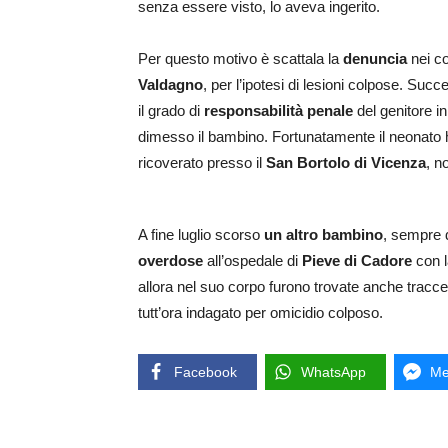
senza essere visto, lo aveva ingerito.
Per questo motivo è scattala la
denuncia
nei co
Valdagno
, per l’ipotesi di lesioni colpose. Suc
il grado di
responsabilità penale
del genitore i
dimesso il bambino. Fortunatamente il neonato ha
ricoverato presso il
San Bortolo di Vicenza
, n
A fine luglio scorso
un altro bambino
, sempre 
overdose
all’ospedale di
Pieve di Cadore
con l
allora nel suo corpo furono trovate anche tracce 
tutt’ora indagato per omicidio colposo.
Facebook
WhatsApp
Me