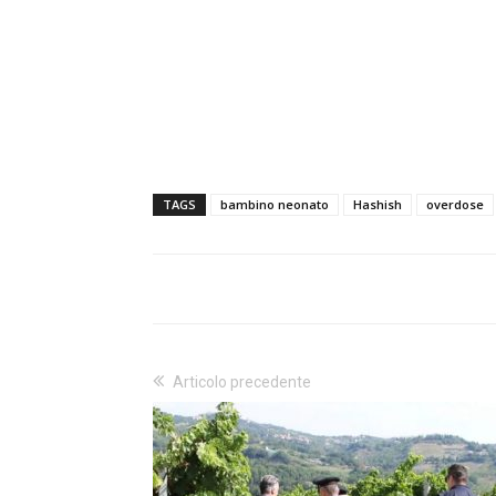
TAGS
bambino neonato
Hashish
overdose
Articolo precedente