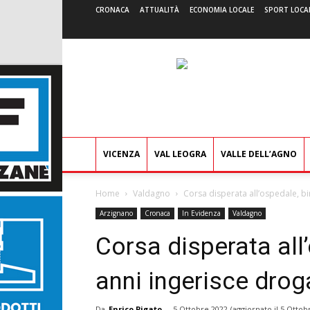
CRONACA
ATTUALITÀ
ECONOMIA LOCALE
SPORT LOCA
VICENZA
VAL LEOGRA
VALLE DELL’AGNO
Home
Valdagno
Corsa disperata all’ospedale, bi
Arzignano
Cronaca
In Evidenza
Valdagno
Corsa disperata all
anni ingerisce drog
Da
Enrico Pigato
-
5 Ottobre 2022
(aggiornato il
5 Ottob