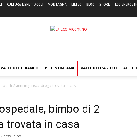
LE
CULTURA E SPETTACOLI
MONTAGNA
METEO
BLOG
STORIE
ECO ENERGETI
L'Eco
Vicentino
VALLE DEL CHIAMPO
PEDEMONTANA
VALLE DELL’ASTICO
ALTOP
mbo di 2 anni ingerisce droga trovata in casa
’ospedale, bimbo di 2
a trovata in casa
re 2022 19:00
)