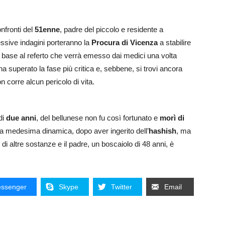
nfronti del
51enne
, padre del piccolo e residente a
cessive indagini porteranno la
Procura di Vicenza
a stabilire
n base al referto che verrà emesso dai medici una volta
 superato la fase più critica e, sebbene, si trovi ancora
on corre alcun pericolo di vita.
di
due anni
, del bellunese non fu così fortunato e
morì di
a medesima dinamica, dopo aver ingerito dell’
hashish
, ma
di altre sostanze e il padre, un boscaiolo di 48 anni, è
ssenger
Skype
Twitter
Email