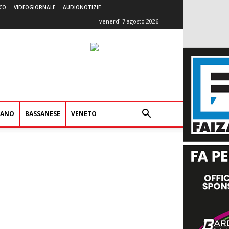
CO
VIDEOGIORNALE
AUDIONOTIZIE
venerdì 7 agosto 2026
IANO
BASSANESE
VENETO