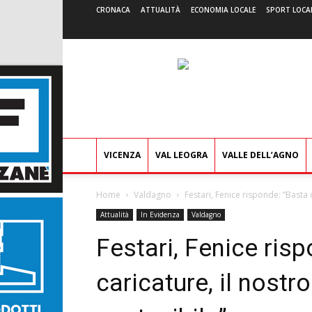
CRONACA
ATTUALITÀ
ECONOMIA LOCALE
SPORT LOCA
VICENZA
VAL LEOGRA
VALLE DELL’AGNO
Home
Valdagno
Festari, Fenice risponde: “Basta c
Attualità
In Evidenza
Valdagno
Festari, Fenice ris
caricature, il nostr