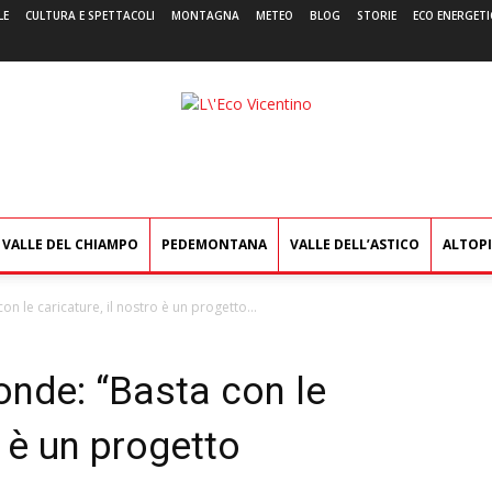
LE
CULTURA E SPETTACOLI
MONTAGNA
METEO
BLOG
STORIE
ECO ENERGETI
L'Eco
Vicentino
VALLE DEL CHIAMPO
PEDEMONTANA
VALLE DELL’ASTICO
ALTOP
on le caricature, il nostro è un progetto...
ponde: “Basta con le
o è un progetto