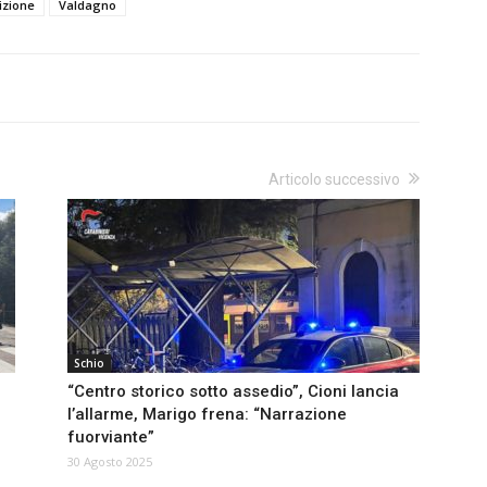
izione
Valdagno
Articolo successivo
Schio
“Centro storico sotto assedio”, Cioni lancia
l’allarme, Marigo frena: “Narrazione
fuorviante”
30 Agosto 2025