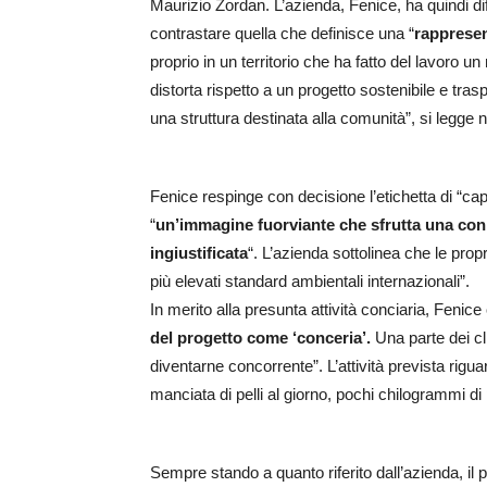
Maurizio Zordan. L’azienda, Fenice, ha quindi dif
contrastare quella che definisce una “
rappresen
proprio in un territorio che ha fatto del lavoro u
distorta rispetto a un progetto sostenibile e tr
una struttura destinata alla comunità”, si legge
Fenice respinge con decisione l’etichetta di “c
“
un’immagine fuorviante che sfrutta una conn
ingiustificata
“. L’azienda sottolinea che le prop
più elevati standard ambientali internazionali”.
In merito alla presunta attività conciaria, Fenice
del progetto come ‘conceria’.
Una parte dei cl
diventarne concorrente”. L’attività prevista riguar
manciata di pelli al giorno, pochi chilogrammi di 
Sempre stando a quanto riferito dall’azienda, il 