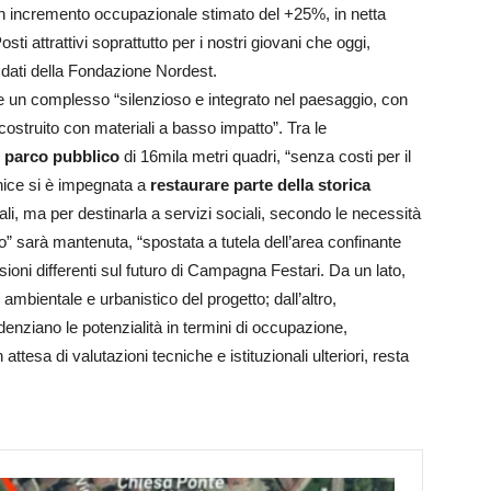
n un incremento occupazionale stimato del +25%, in netta
ti attrattivi soprattutto per i nostri giovani che oggi,
i dati della Fondazione Nordest.
te un complesso “silenzioso e integrato nel paesaggio, con
e costruito con materiali a basso impatto”. Tra le
n parco pubblico
di 16mila metri quadri, “senza costi per il
enice si è impegnata a
restaurare parte della storica
dali, ma per destinarla a servizi sociali, secondo le necessità
” sarà mantenuta, “spostata a tutela dell’area confinante
ioni differenti sul futuro di Campagna Festari. Da un lato,
ambientale e urbanistico del progetto; dall’altro,
enziano le potenzialità in termini di occupazione,
n attesa di valutazioni tecniche e istituzionali ulteriori, resta