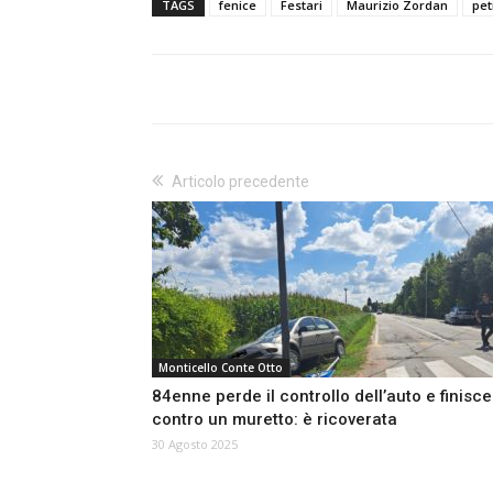
TAGS
fenice
Festari
Maurizio Zordan
pet
Articolo precedente
Monticello Conte Otto
84enne perde il controllo dell’auto e finisce
contro un muretto: è ricoverata
30 Agosto 2025