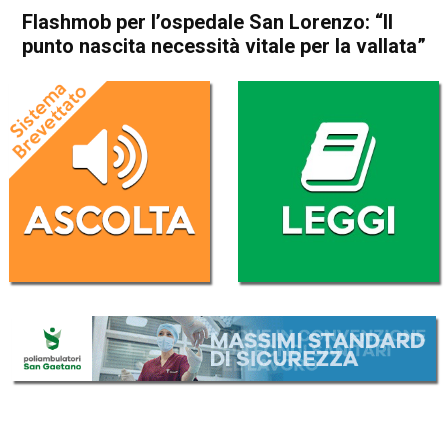
Flashmob per l’ospedale San Lorenzo: “Il
punto nascita necessità vitale per la vallata”
Home
Valdagno
Attualità
In Evidenza
Valdagno
Flashmob per l’ospedale San
Lorenzo: “Il punto nascita
necessità vitale per la vallata”
Da
Mariagrazia Bonollo
28 Giugno 2026
(aggiornato il
29 Giugno 2026 11:28
)
ASCOLTA L'AUDIO