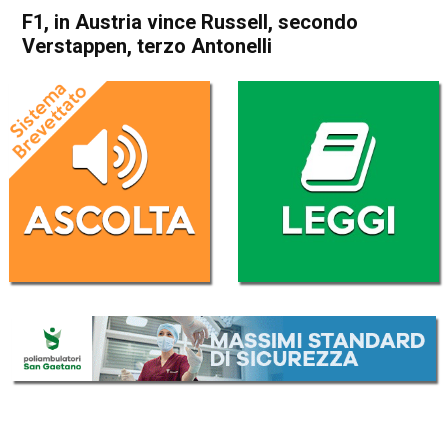
F1, in Austria vince Russell, secondo
Verstappen, terzo Antonelli
Home
Sport
Sport
F1, in Austria vince Russell,
secondo Verstappen, terzo
Antonelli
Da
Redazione Nazionale
28 Giugno 2026
(aggiornato il
29 Giugno 2026 11:13
)
ASCOLTA L'AUDIO