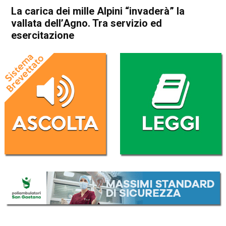
La carica dei mille Alpini “invaderà” la
vallata dell’Agno. Tra servizio ed
esercitazione
Home
Valdagno
Arzignano
Altissimo
Attualità
Valdagno
Brogliano
Castelgomberto
Cornedo Vicentino
In Evidenza
Recoaro Terme
Trissino
La carica dei mille Alpini
“invaderà” la vallata
dell’Agno. Tra servizio ed
esercitazione
Da
Omar Dal Maso
30 Marzo 2019
(aggiornato il
30 Marzo 2019 14:28
)