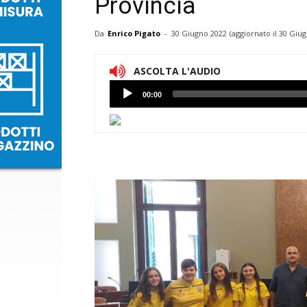
Provincia
Da
Enrico Pigato
-
30 Giugno 2022
(aggiornato il
30 Giug
ASCOLTA L'AUDIO
Lettore
00:00
Audio