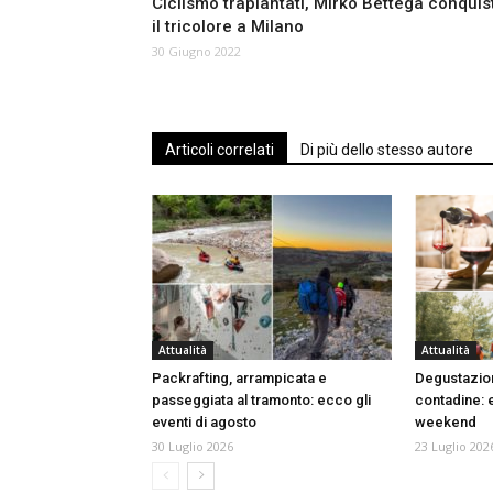
Ciclismo trapiantati, Mirko Bettega conquis
il tricolore a Milano
30 Giugno 2022
Articoli correlati
Di più dello stesso autore
Attualità
Attualità
Packrafting, arrampicata e
Degustazioni
passeggiata al tramonto: ecco gli
contadine: e
eventi di agosto
weekend
30 Luglio 2026
23 Luglio 202