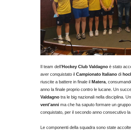
Il team dell’
Hockey Club Valdagno
è stato acco
aver conquistato il
Campionato Italiano
di
hoc
riuscite a battere in finale il
Matera
, consumando 
anno la finale proprio contro le lucane. Un succe
Valdagno
tra le big nazionali nella disciplina
vent’anni
ma che ha saputo formare un gruppo af
conquistato, per il secondo anno consecutivo l
Le componenti della squadra sono state accolte i