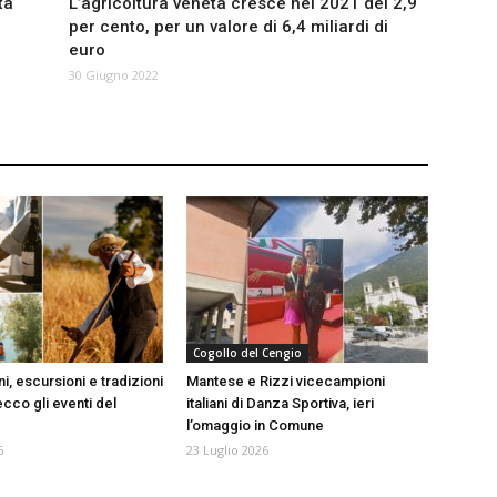
ta
L’agricoltura veneta cresce nel 2021 del 2,9
per cento, per un valore di 6,4 miliardi di
euro
30 Giugno 2022
Cogollo del Cengio
, escursioni e tradizioni
Mantese e Rizzi vicecampioni
cco gli eventi del
italiani di Danza Sportiva, ieri
l’omaggio in Comune
6
23 Luglio 2026