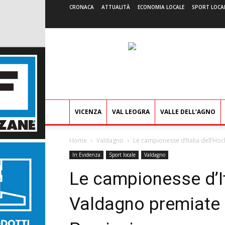
CRONACA
ATTUALITÀ
ECONOMIA LOCALE
SPORT LOCA
VICENZA
VAL LEOGRA
VALLE DELL’AGNO
Home
Valdagno
Le campionesse d’Italia dell’Ho
In Evidenza
Sport locale
Valdagno
Le campionesse d’It
Valdagno premiate 