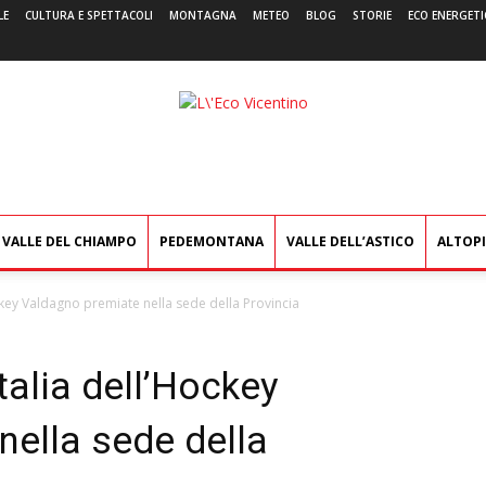
LE
CULTURA E SPETTACOLI
MONTAGNA
METEO
BLOG
STORIE
ECO ENERGETI
L'Eco
Vicentino
VALLE DEL CHIAMPO
PEDEMONTANA
VALLE DELL’ASTICO
ALTOP
ckey Valdagno premiate nella sede della Provincia
alia dell’Hockey
nella sede della