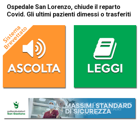
Ospedale San Lorenzo, chiude il reparto
Covid. Gli ultimi pazienti dimessi o trasferiti
Home
Valdagno
Attualità
In Evidenza
Valdagno
Ospedale San Lorenzo,
chiude il reparto Covid. Gli
ultimi pazienti dimessi o
trasferiti
Da
Omar Dal Maso
27 Aprile 2020
(aggiornato il
27 Aprile 2020 17:53
)