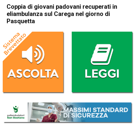
Coppia di giovani padovani recuperati in
eliambulanza sul Carega nel giorno di
Pasquetta
Home
Valdagno
Recoaro Terme
Cronaca
In Evidenza
Valdagno
Recoaro Terme
Coppia di giovani padovani
recuperati in eliambulanza sul
Carega nel giorno di
Pasquetta
Da
Omar Dal Maso
19 Aprile 2022
(aggiornato il
19 Aprile 2022 16:27
)