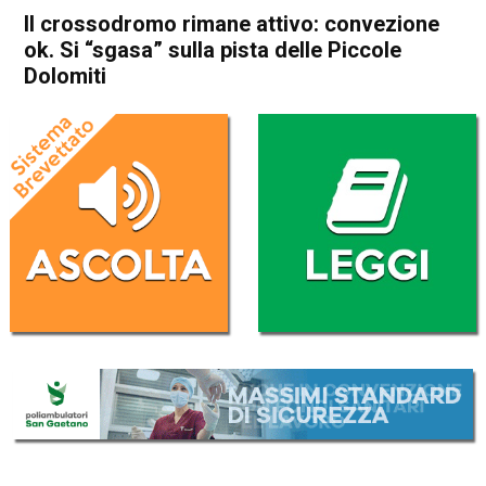
Il crossodromo rimane attivo: convezione
ok. Si “sgasa” sulla pista delle Piccole
Dolomiti
Home
Valdagno
Recoaro Terme
In Evidenza
Valdagno
Recoaro Terme
Sport locale
Il crossodromo rimane attivo:
convezione ok. Si “sgasa”
sulla pista delle Piccole
Dolomiti
Da
Omar Dal Maso
8 Settembre 2020
(aggiornato il
9 Settembre 2020 13:04
)