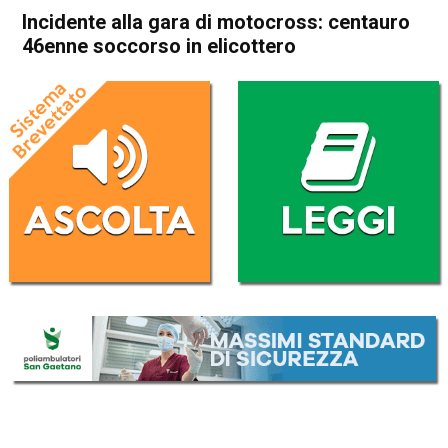
Incidente alla gara di motocross: centauro
46enne soccorso in elicottero
Home
Thiene
Fara Vicentino
Cronaca
Thiene
Fara Vicentino
In Evidenza
Incidente alla gara di
motocross: centauro 46enne
soccorso in elicottero
Da
Mariagrazia Bonollo
19 Marzo 2022
(aggiornato il
19 Marzo 2022 19:05
)
ASCOLTA L'AUDIO