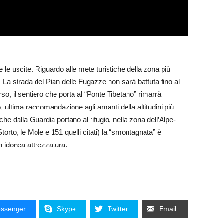
e le uscite. Riguardo alle mete turistiche della zona più
e. La strada del Pian delle Fugazze non sarà battuta fino al
so, il sentiero che porta al “Ponte Tibetano” rimarrà
tima raccomandazione agli amanti della altitudini più
e che dalla Guardia portano al rifugio, nella zona dell’Alpe-
orto, le Mole e 151 quelli citati) la “smontagnata” è
n idonea attrezzatura.
ssenger
Skype
Twitter
Email