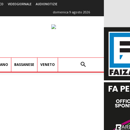
CO
VIDEOGIORNALE
AUDIONOTIZIE
domenica 9 agosto 2026
IANO
BASSANESE
VENETO