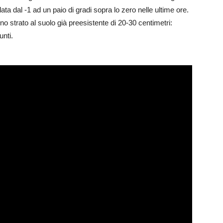
lata dal -1 ad un paio di gradi sopra lo zero nelle ultime ore.
o strato al suolo già preesistente di 20-30 centimetri:
unti.