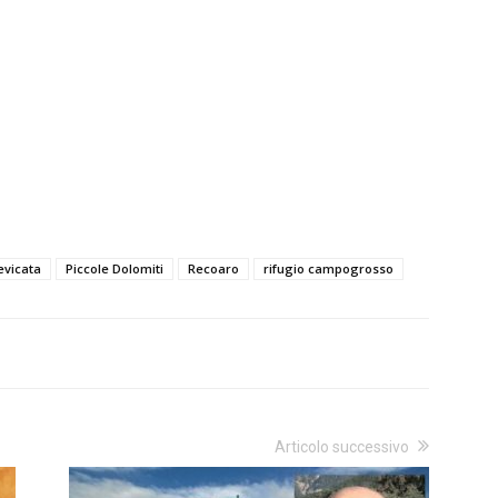
evicata
Piccole Dolomiti
Recoaro
rifugio campogrosso
Articolo successivo