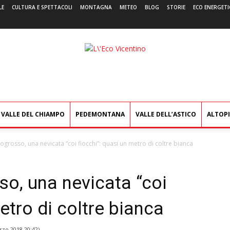
LE
CULTURA E SPETTACOLI
MONTAGNA
METEO
BLOG
STORIE
ECO ENERGETI
L'Eco
Vicentino
VALLE DEL CHIAMPO
PEDEMONTANA
VALLE DELL’ASTICO
ALTOP
grosso, una nevicata “coi fiocchi”: quasi un metro di coltre bianca
o, una nevicata “coi
etro di coltre bianca
rzo 2018 20:42
)