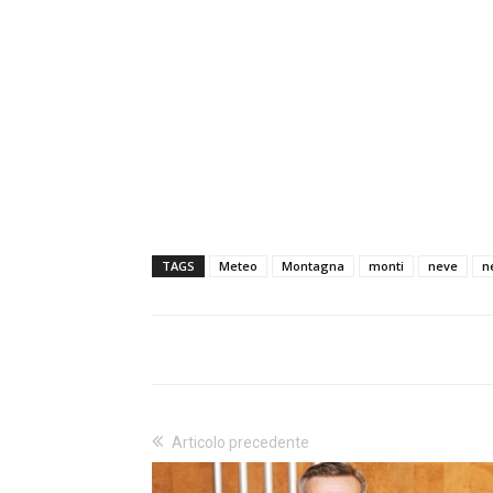
TAGS
Meteo
Montagna
monti
neve
n
Articolo precedente