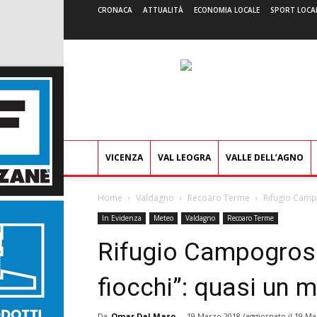
CRONACA
ATTUALITÀ
ECONOMIA LOCALE
SPORT LOCA
VICENZA
VAL LEOGRA
VALLE DELL’AGNO
Home
Valdagno
Recoaro Terme
Rifugio Campo
In Evidenza
Meteo
Valdagno
Recoaro Terme
Rifugio Campogross
fiocchi”: quasi un m
Da
Omar Dal Maso
-
19 Marzo 2018
(aggiornato il
19 Ma