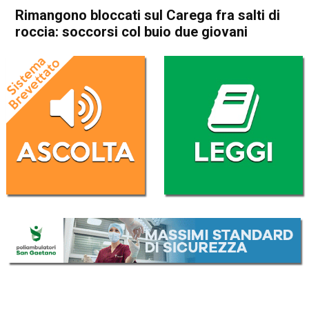
Rimangono bloccati sul Carega fra salti di
roccia: soccorsi col buio due giovani
Home
Valdagno
Recoaro Terme
Cronaca
In Evidenza
Valdagno
Recoaro Terme
Rimangono bloccati sul
Carega fra salti di roccia:
soccorsi col buio due giovani
Da
Redazione
30 Ottobre 2017
(aggiornato il
30 Ottobre 2017 19:08
)
ASCOLTA L'AUDIO