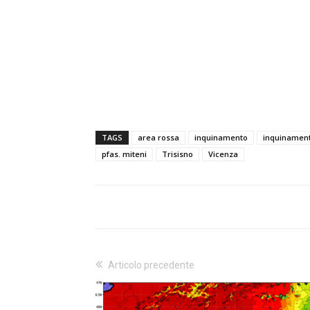
TAGS
area rossa
inquinamento
inquinamen
pfas. miteni
Trisisno
Vicenza
Articolo precedente