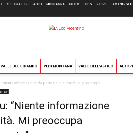
LE
CULTURA E SPETTACOLI
MONTAGNA
METEO
BLOG
STORIE
ECO ENERGETI
L'Eco
Vicentino
VALLE DEL CHIAMPO
PEDEMONTANA
VALLE DELL’ASTICO
ALTOP
: “Niente informazione da parte delle autorità. Mi preoccupa...
cenza
nu: “Niente informazione
rità. Mi preoccupa