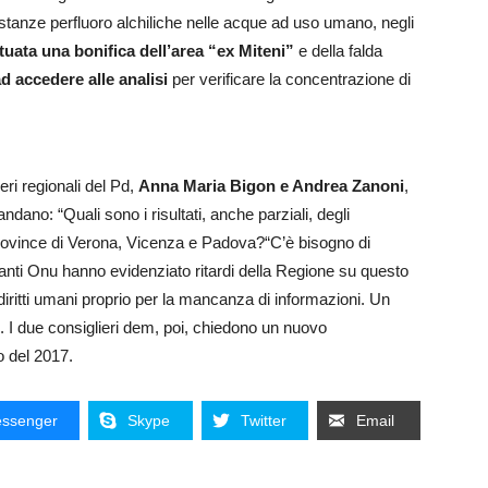
e sostanze perfluoro alchiliche nelle acque ad uso umano, negli
tuata una bonifica dell’area “ex Miteni”
e della falda
ad accedere alle analisi
per verificare la concentrazione di
eri regionali del Pd,
Anna Maria Bigon e Andrea Zanoni
,
ano: “Quali sono i risultati, anche parziali, degli
rovince di Verona, Vicenza e Padova?“C’è bisogno di
nti Onu hanno evidenziato ritardi della Regione su questo
diritti umani proprio per la mancanza di informazioni. Un
. I due consiglieri dem, poi, chiedono un nuovo
o del 2017.
ssenger
Skype
Twitter
Email