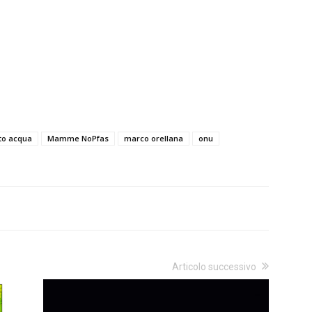
to acqua
Mamme NoPfas
marco orellana
onu
Articolo successivo