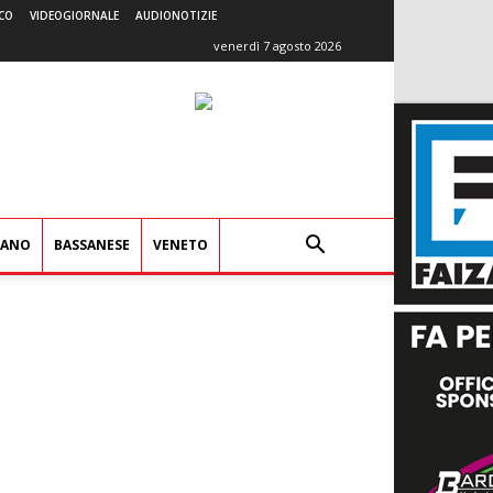
CO
VIDEOGIORNALE
AUDIONOTIZIE
venerdì 7 agosto 2026
IANO
BASSANESE
VENETO