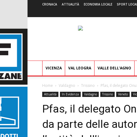
CRONACA
ATTUALITÀ
ECONOMIA LOCALE
SPORT LOCA
VICENZA
VAL LEOGRA
VALLE DELL’AGNO
Home
Valdagno
Trissino
Pfas, il delegato Onu
Attualità
In Evidenza
Valdagno
Trissino
Veneto
Vi
Pfas, il delegato O
da parte delle auto