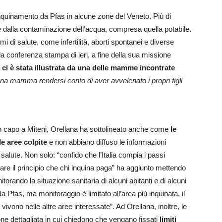
inquinamento da Pfas in alcune zone del Veneto. Più di
e dalla contaminazione dell’acqua, compresa quella potabile.
mi di salute, come infertilità, aborti spontanei e diverse
 la conferenza stampa di ieri, a fine della sua missione
i è stata illustrata da una delle mamme incontrate
na mamma rendersi conto di aver avvelenato i propri figli
in capo a Miteni, Orellana ha sottolineato anche come
le
le aree colpite
e non abbiano diffuso le informazioni
 salute. Non solo: “confido che l’Italia compia i passi
ttare il principio che chi inquina paga” ha aggiunto mettendo
torando la situazione sanitaria di alcuni abitanti e di alcuni
da Pfas, ma monitoraggio è limitato all’area più inquinata, il
ivono nelle altre aree interessate”. Ad Orellana, inoltre, le
dettagliata in cui chiedono che vengano fissati
limiti