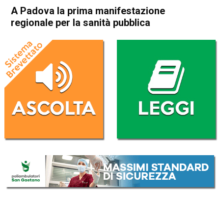
A Padova la prima manifestazione
regionale per la sanità pubblica
Home
Veneto
Attualità
In Evidenza
Veneto
A Padova la prima
manifestazione regionale per
la sanità pubblica
Da
Redazione
8 Aprile 2022
(aggiornato il
8 Aprile 2022 16:23
)
ASCOLTA L'AUDIO