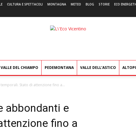
LE
CULTURA E SPETTACOLI
MONTAGNA
METEO
BLOG
STORIE
ECO ENERGETI
L'Eco
Vicentino
VALLE DEL CHIAMPO
PEDEMONTANA
VALLE DELL’ASTICO
ALTOP
temporali. Stato di attenzione fino a...
ge abbondanti e
attenzione fino a