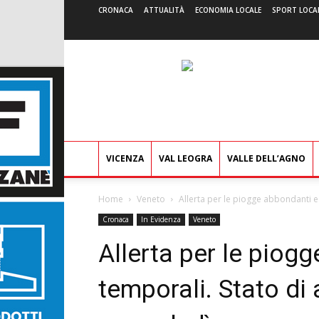
CRONACA
ATTUALITÀ
ECONOMIA LOCALE
SPORT LOCA
VICENZA
VAL LEOGRA
VALLE DELL’AGNO
Home
Veneto
Allerta per le piogge abbondanti e 
Cronaca
In Evidenza
Veneto
Allerta per le piog
temporali. Stato di 