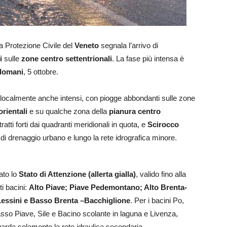
la Protezione Civile del
Veneto
segnala l’arrivo di
i
sulle
zone centro settentrionali
. La fase più intensa è
 domani
, 5 ottobre.
rali localmente anche intensi, con piogge abbondanti sulle zone
orientali
e su qualche zona della
pianura centro
tratti forti dai quadranti meridionali in quota, e
Scirocco
 di drenaggio urbano e lungo la rete idrografica minore.
ato lo
Stato di Attenzione (allerta gialla)
, valido fino alla
i bacini:
Alto Piave; Piave Pedemontano; Alto Brenta-
essini e Basso Brenta –Bacchiglione
. Per i bacini Po,
so Piave, Sile e Bacino scolante in laguna e Livenza,
uarda solamente la rete idraulica secondaria.