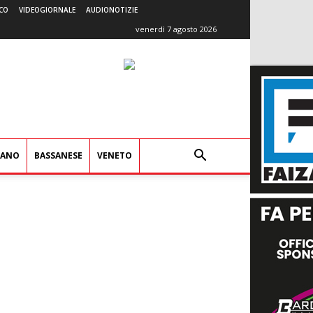
CO
VIDEOGIORNALE
AUDIONOTIZIE
venerdì 7 agosto 2026
IANO
BASSANESE
VENETO