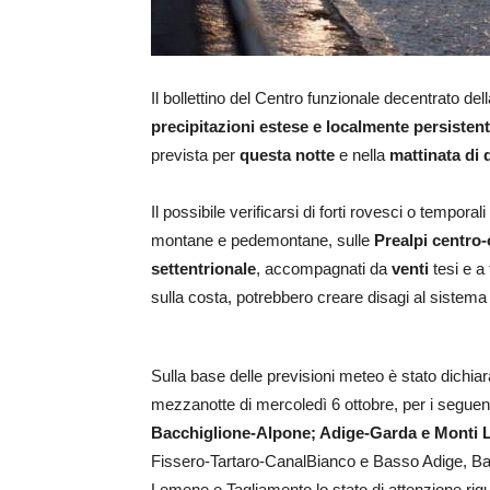
Il bollettino del Centro funzionale decentrato del
precipitazioni estese e localmente persistent
prevista per
questa notte
e nella
mattinata di
Il possibile verificarsi di forti rovesci o tempo
montane e pedemontane, sulle
Prealpi centro-
settentrionale
, accompagnati da
venti
tesi e a 
sulla costa, potrebbero creare disagi al sistema
Sulla base delle previsioni meteo è stato dichiar
mezzanotte di mercoledì 6 ottobre, per i seguent
Bacchiglione-Alpone; Adige-Garda e Monti L
Fissero-Tartaro-CanalBianco e Basso Adige, Bas
Lemene e Tagliamento lo stato di attenzione rig