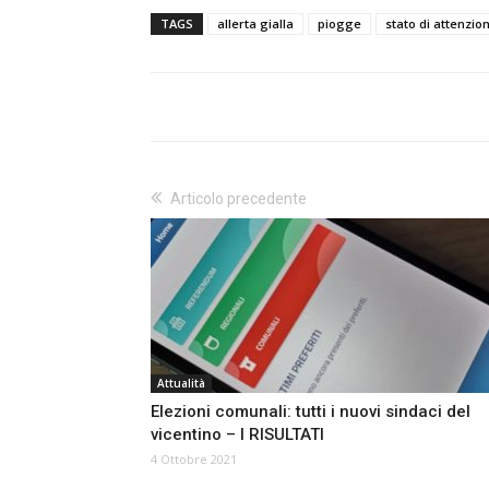
TAGS
allerta gialla
piogge
stato di attenzio
Articolo precedente
Attualità
Elezioni comunali: tutti i nuovi sindaci del
vicentino – I RISULTATI
4 Ottobre 2021