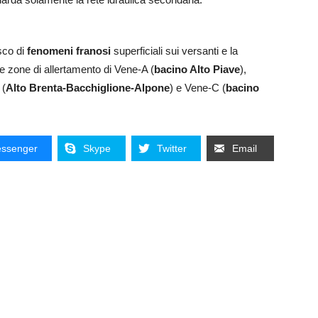
sco di
fenomeni franosi
superficiali sui versanti e la
le zone di allertamento di Vene-A (
bacino Alto Piave
),
 (
Alto Brenta-Bacchiglione-Alpone
) e Vene-C (
bacino
ssenger
Skype
Twitter
Email