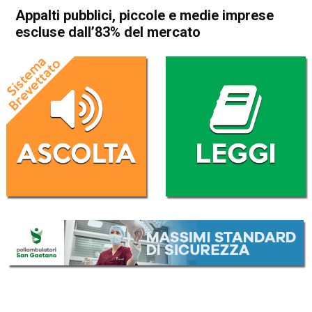
Appalti pubblici, piccole e medie imprese
escluse dall’83% del mercato
Home
Veneto
Economia locale
In Evidenza
Veneto
Appalti pubblici, piccole e
medie imprese escluse
dall’83% del mercato
Da
Enrico Pigato
15 Aprile 2022
(aggiornato il
15 Aprile 2022 16:51
)
ASCOLTA L'AUDIO