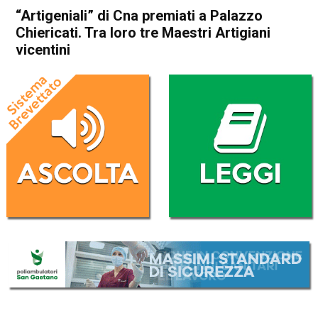
“Artigeniali” di Cna premiati a Palazzo
Chiericati. Tra loro tre Maestri Artigiani
vicentini
Home
Vicenza
Arzignano
Noventa Vicentina
Asigliano
Attualità
In Evidenza
Orgiano
Vicenza
“Artigeniali” di Cna premiati a
Palazzo Chiericati. Tra loro
tre Maestri Artigiani vicentini
Da
Omar Dal Maso
30 Gennaio 2025
(aggiornato il
30 Gennaio 2025 19:48
)