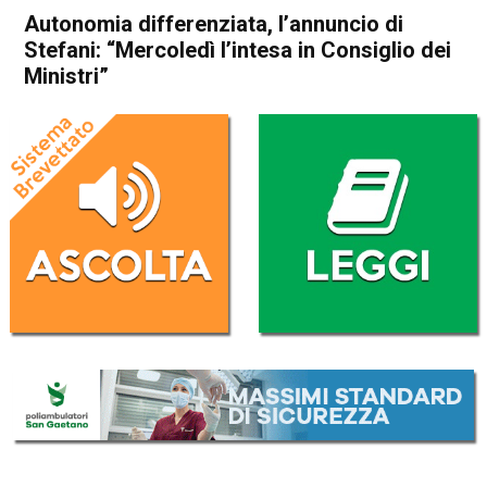
Autonomia differenziata, l’annuncio di
Stefani: “Mercoledì l’intesa in Consiglio dei
Ministri”
Home
Veneto
Attualità
In Evidenza
Veneto
Autonomia differenziata,
l’annuncio di Stefani:
“Mercoledì l’intesa in
Consiglio dei Ministri”
Da
Redazione
17 Febbraio 2026
(aggiornato il
17 Febbraio 2026 11:18
)