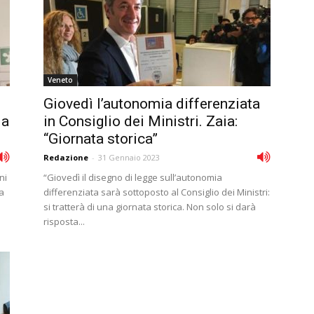
Veneto
Giovedì l’autonomia differenziata
ia
in Consiglio dei Ministri. Zaia:
“Giornata storica”
Redazione
-
31 Gennaio 2023
ni
“Giovedì il disegno di legge sull’autonomia
a
differenziata sarà sottoposto al Consiglio dei Ministri:
si tratterà di una giornata storica. Non solo si darà
risposta...