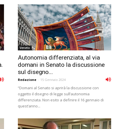
Veneto
Autonomia differenziata, al via
à.
domani in Senato la discussione
sul disegno...
Redazione
-
15 Gennaio 2024
“Domani al Senato si aprirà la discussione con
oggetto il disegno di legge sull’autonomia
differenziata. Non esito a definire il 16 gennaio di
quest’anno...