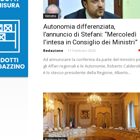
Veneto
Autonomia differenziata,
l’annuncio di Stefani: “Mercoledì
l’intesa in Consiglio dei Ministri”
Redazione
-
17 Febbraio 2026
Ad annunciare la conferma da parte del ministro p
gli Affari regionali e le Autonomie, Roberto Calderoli
è lo stesso presidente della Regione, Alberto...
Politica Italia