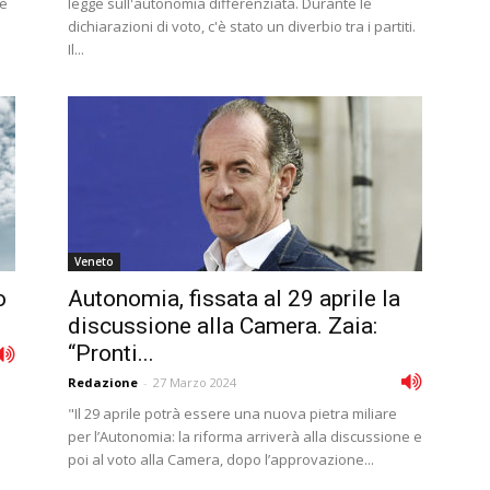
 è
legge sull'autonomia differenziata. Durante le
dichiarazioni di voto, c'è stato un diverbio tra i partiti.
Il...
Veneto
o
Autonomia, fissata al 29 aprile la
discussione alla Camera. Zaia:
“Pronti...
Redazione
-
27 Marzo 2024
"Il 29 aprile potrà essere una nuova pietra miliare
per l’Autonomia: la riforma arriverà alla discussione e
poi al voto alla Camera, dopo l’approvazione...