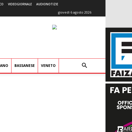
CO
VIDEOGIORNALE
AUDIONOTIZIE
giovedì 6 agosto 2026
IANO
BASSANESE
VENETO