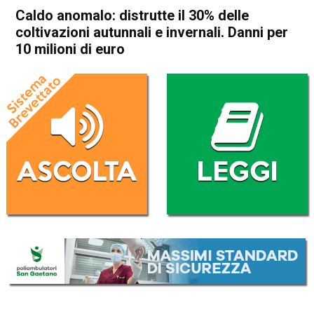
Caldo anomalo: distrutte il 30% delle
coltivazioni autunnali e invernali. Danni per
10 milioni di euro
Home
Veneto
Economia locale
In Evidenza
Veneto
Caldo anomalo: distrutte il
30% delle coltivazioni
autunnali e invernali. Danni
per 10 milioni di euro
Da
Redazione
18 Gennaio 2023
(aggiornato il
18 Gennaio 2023 16:22
)