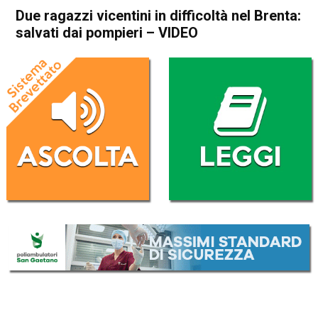
Due ragazzi vicentini in difficoltà nel Brenta:
salvati dai pompieri – VIDEO
Home
Veneto
Cronaca
In Evidenza
Veneto
Due ragazzi vicentini in
difficoltà nel Brenta: salvati
dai pompieri – VIDEO
Da
Redazione
15 Giugno 2024
(aggiornato il
15 Giugno 2024 19:18
)
ASCOLTA L'AUDIO