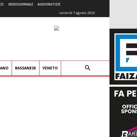
CO
VIDEOGIORNALE
AUDIONOTIZIE
venerdì 7 agosto 2026
IANO
BASSANESE
VENETO