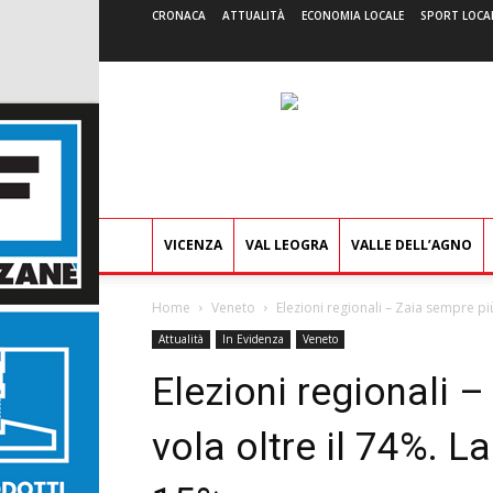
CRONACA
ATTUALITÀ
ECONOMIA LOCALE
SPORT LOCA
VICENZA
VAL LEOGRA
VALLE DELL’AGNO
Home
Veneto
Elezioni regionali – Zaia sempre più
Attualità
In Evidenza
Veneto
Elezioni regionali 
vola oltre il 74%. L