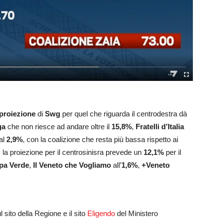
proiezione
di
Swg
per quel che riguarda il centrodestra dà
ga
che non riesce ad andare oltre il
15,8%
,
Fratelli d’Italia
al
2,9%
, con la coalizione che resta più bassa rispetto ai
 la proiezione per il centrosinisra prevede un
12,1%
per il
pa Verde
,
Il Veneto che Vogliamo
all’
1,6%
,
+Veneto
l sito della Regione e il sito
Eligendo
del Ministero