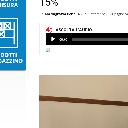
15%
Da
Mariagrazia Bonollo
-
21 Settembre 2020
(aggiorna
ASCOLTA L'AUDIO
Lettore
00:00
Audio