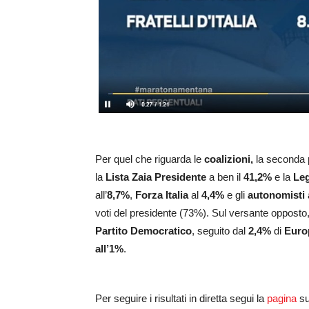
Per quel che riguarda le
coalizioni,
la seconda
la
Lista Zaia Presidente
a ben il
41,2%
e la
Le
all’
8,7%
,
Forza Italia
al
4,4%
e gli
autonomisti
voti del presidente (73%). Sul versante opposto,
Partito Democratico
, seguito dal
2,4%
di
Euro
all’1%
.
Per seguire i risultati in diretta segui la
pagina
su