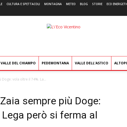
LE
CULTURA E SPETTACOLI
MONTAGNA
METEO
BLOG
STORIE
ECO ENERGETI
L'Eco
Vicentino
VALLE DEL CHIAMPO
PEDEMONTANA
VALLE DELL’ASTICO
ALTOP
 Doge: vola oltre il 74%. La...
– Zaia sempre più Doge:
a Lega però si ferma al