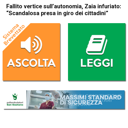
Fallito vertice sull’autonomia, Zaia infuriato:
“Scandalosa presa in giro dei cittadini”
Home
Veneto
Attualità
In Evidenza
Veneto
Fallito vertice sull’autonomia,
Zaia infuriato: “Scandalosa
presa in giro dei cittadini”
Da
Redazione
11 Luglio 2019
(aggiornato il
11 Luglio 2019 17:54
)
ASCOLTA L'AUDIO