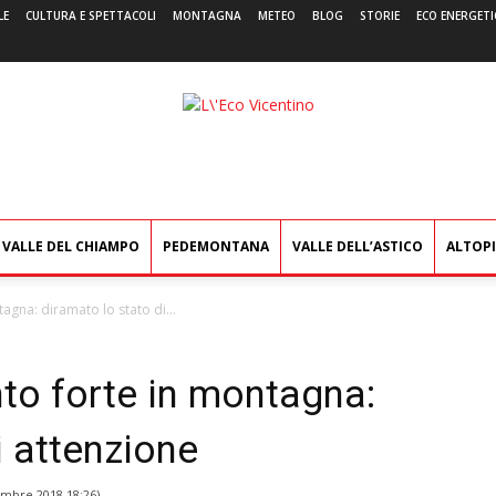
LE
CULTURA E SPETTACOLI
MONTAGNA
METEO
BLOG
STORIE
ECO ENERGETI
L'Eco
Vicentino
VALLE DEL CHIAMPO
PEDEMONTANA
VALLE DELL’ASTICO
ALTOP
tagna: diramato lo stato di...
nto forte in montagna:
i attenzione
embre 2018 18:26
)