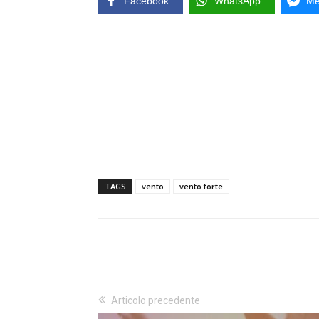
Facebook
WhatsApp
Me
TAGS
vento
vento forte
Articolo precedente