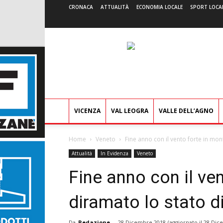
CRONACA
ATTUALITÀ
ECONOMIA LOCALE
SPORT LOCA
VICENZA
VAL LEOGRA
VALLE DELL’AGNO
Home
Veneto
Fine anno con il vento forte in mon
Attualità
In Evidenza
Veneto
Fine anno con il ve
diramato lo stato d
Da
Redazione
-
28 Dicembre 2018
(aggiornato il
28 Dic