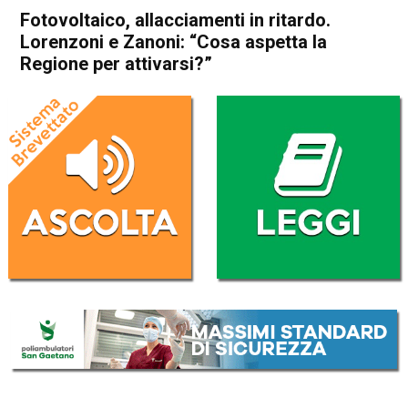
Fotovoltaico, allacciamenti in ritardo.
Lorenzoni e Zanoni: “Cosa aspetta la
Regione per attivarsi?”
Home
Veneto
Attualità
In Evidenza
Veneto
Fotovoltaico, allacciamenti in
ritardo. Lorenzoni e Zanoni:
“Cosa aspetta la Regione per
attivarsi?”
Da
Redazione
22 Ottobre 2022
(aggiornato il
22 Ottobre 2022 18:56
)