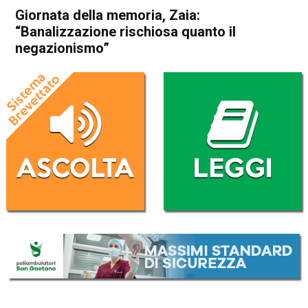
Giornata della memoria, Zaia:
“Banalizzazione rischiosa quanto il
negazionismo”
Home
Veneto
Attualità
In Evidenza
Veneto
Giornata della memoria, Zaia:
“Banalizzazione rischiosa
quanto il negazionismo”
Da
Enrico Pigato
26 Gennaio 2022
(aggiornato il
26 Gennaio 2022 19:04
)
ASCOLTA L'AUDIO