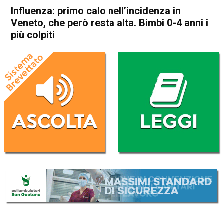
Influenza: primo calo nell’incidenza in
Veneto, che però resta alta. Bimbi 0-4 anni i
più colpiti
Home
Veneto
Attualità
In Evidenza
Veneto
Influenza: primo calo
nell’incidenza in Veneto, che
però resta alta. Bimbi 0-4
anni i più colpiti
Da
Redazione
15 Dicembre 2022
(aggiornato il
15 Dicembre 2022 18:53
)