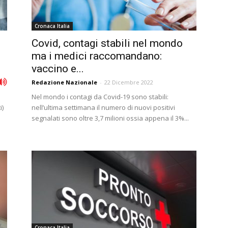
Cronaca Italia
Covid, contagi stabili nel mondo
ma i medici raccomandano:
vaccino e...
Redazione Nazionale
-
22 Dicembre 2022
Nel mondo i contagi da Covid-19 sono stabili:
i)
nell’ultima settimana il numero di nuovi positivi
segnalati sono oltre 3,7 milioni ossia appena il 3%...
Cronaca Italia