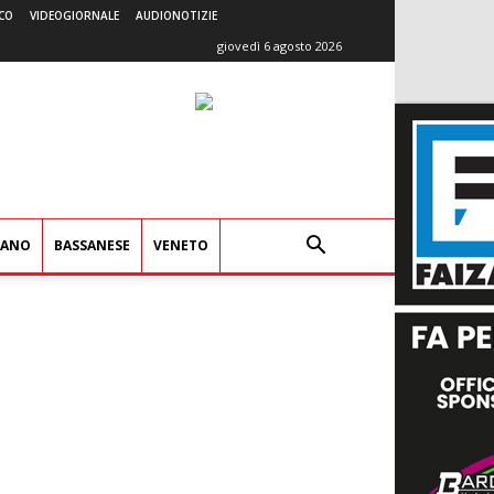
CO
VIDEOGIORNALE
AUDIONOTIZIE
giovedì 6 agosto 2026
IANO
BASSANESE
VENETO