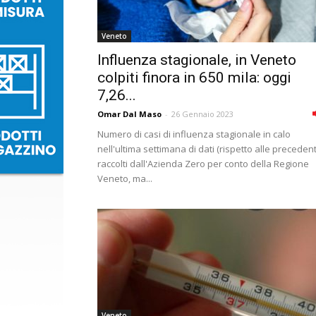
Veneto
Influenza stagionale, in Veneto
colpiti finora in 650 mila: oggi
7,26...
Omar Dal Maso
-
26 Gennaio 2023
Numero di casi di influenza stagionale in calo
nell'ultima settimana di dati (rispetto alle precedent
raccolti dall'Azienda Zero per conto della Regione
Veneto, ma...
Veneto