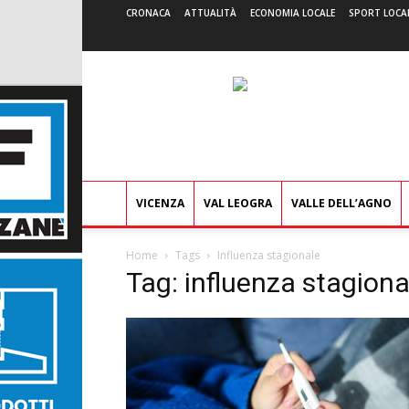
CRONACA
ATTUALITÀ
ECONOMIA LOCALE
SPORT LOCA
VICENZA
VAL LEOGRA
VALLE DELL’AGNO
Home
Tags
Influenza stagionale
Tag: influenza stagiona