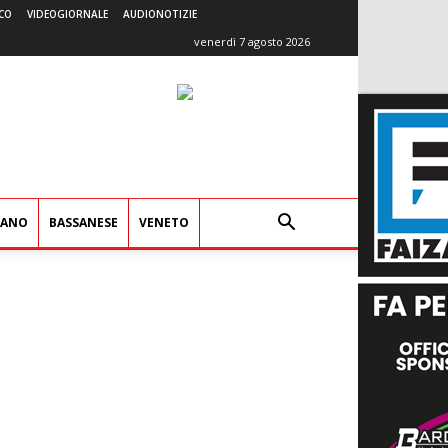
CO
VIDEOGIORNALE
AUDIONOTIZIE
venerdì 7 agosto 2026
IANO
BASSANESE
VENETO