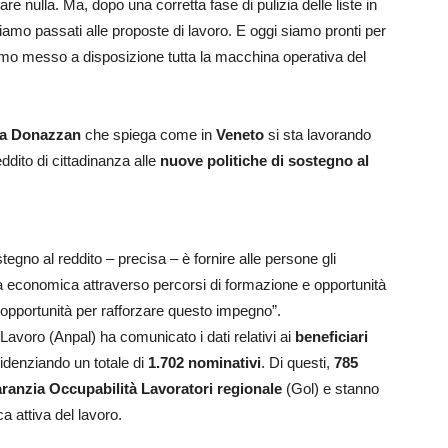
e nulla. Ma, dopo una corretta fase di pulizia delle liste in
amo passati alle proposte di lavoro. E oggi siamo pronti per
iamo messo a disposizione tutta la macchina operativa del
na Donazzan
che spiega come in
Veneto
si sta lavorando
ddito di cittadinanza alle
nuove politiche di sostegno al
stegno al reddito – precisa – è fornire alle persone gli
a economica attraverso percorsi di formazione e opportunità
n’opportunità per rafforzare questo impegno”.
 Lavoro (Anpal) ha comunicato i dati relativi ai
beneficiari
videnziando un totale di
1.702 nominativi
. Di questi,
785
ranzia Occupabilità Lavoratori regionale
(Gol) e stanno
a attiva del lavoro.