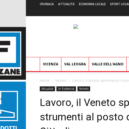
CRONACA
ATTUALITÀ
ECONOMIA LOCALE
SPORT LOCA
VICENZA
VAL LEOGRA
VALLE DELL’AGNO
Home
Veneto
Lavoro, il Veneto sperimenta i nuov
Attualità
In Evidenza
Veneto
Lavoro, il Veneto s
strumenti al posto 