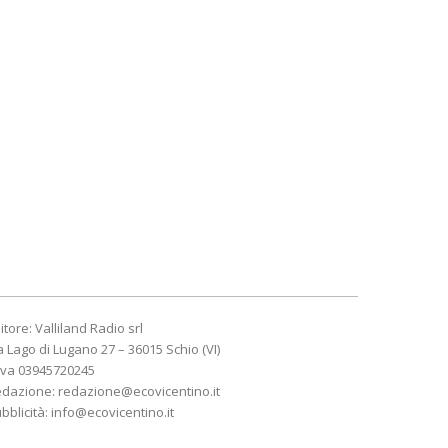
itore: Valliland Radio srl
a Lago di Lugano 27 – 36015 Schio (VI)
Iva 03945720245
edazione:
redazione@ecovicentino.it
bblicità:
info@ecovicentino.it