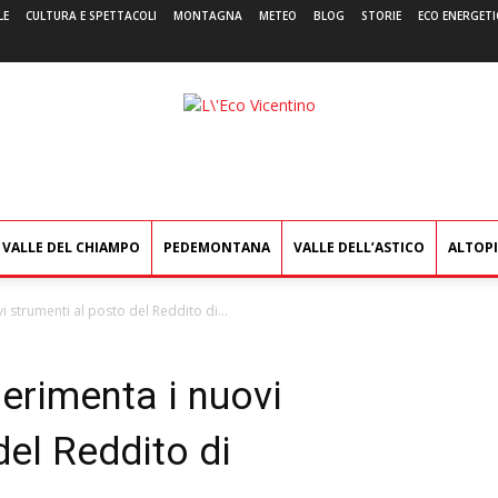
LE
CULTURA E SPETTACOLI
MONTAGNA
METEO
BLOG
STORIE
ECO ENERGETI
L'Eco
Vicentino
VALLE DEL CHIAMPO
PEDEMONTANA
VALLE DELL’ASTICO
ALTOP
i strumenti al posto del Reddito di...
perimenta i nuovi
del Reddito di