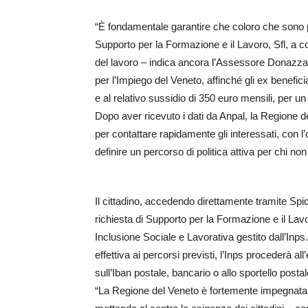
“È fondamentale garantire che coloro che sono pr
Supporto per la Formazione e il Lavoro, Sfl, a con
del lavoro – indica ancora l’Assessore Donazzan -
per l’Impiego del Veneto, affinché gli ex benefici
e al relativo sussidio di 350 euro mensili, per 
Dopo aver ricevuto i dati da Anpal, la Regione d
per contattare rapidamente gli interessati, con l’o
definire un percorso di politica attiva per chi n
Il cittadino, accedendo direttamente tramite Spid
richiesta di Supporto per la Formazione e il La
Inclusione Sociale e Lavorativa gestito dall’Inps
effettiva ai percorsi previsti, l’Inps procederà a
sull’Iban postale, bancario o allo sportello postal
“La Regione del Veneto è fortemente impegnata 