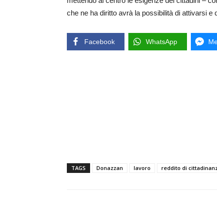
mettendo al centro le esigenze dei cittadini –
che ne ha diritto avrà la possibilità di attivarsi 
Facebook
WhatsApp
Me
TAGS
Donazzan
lavoro
reddito di cittadinan