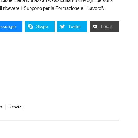
 conclude Elena Donazzan -. Assicuriamo che ogni persona
e di ricevere il Supporto per la Formazione e il Lavoro”.
ssenger
Skype
Twitter
Email
za
Veneto