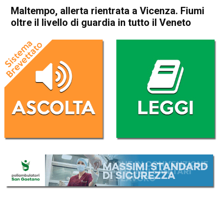
Maltempo, allerta rientrata a Vicenza. Fiumi
oltre il livello di guardia in tutto il Veneto
Home
Veneto
Cronaca
In Evidenza
Veneto
Vicenza
Maltempo, allerta rientrata a
Vicenza. Fiumi oltre il livello
di guardia in tutto il Veneto
Da
Redazione
17 Novembre 2019
(aggiornato il
17 Novembre 2019 18:19
)
ASCOLTA L'AUDIO