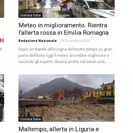
Cronaca Italia
Meteo in miglioramento. Rientra
l’allerta rossa in Emilia Romagna
Redazione Nazionale
-
26 Dicembre 2025
ud
Dopo un Natale all’insegna del brutto tempo su gran
parte dell’Italia oggi il meteo dovrebbe migliorare e
secondo gli esperti, durerà anche nel week-end...
Cronaca Italia
Maltempo, allerta in Liguria e