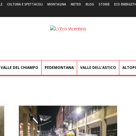
LE
CULTURA E SPETTACOLI
MONTAGNA
METEO
BLOG
STORIE
ECO ENERGETI
L'Eco
Vicentino
VALLE DEL CHIAMPO
PEDEMONTANA
VALLE DELL’ASTICO
ALTOP