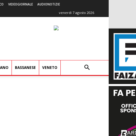
CO
VIDEOGIORNALE
AUDIONOTIZIE
venerdì 7 agosto 2026
IANO
BASSANESE
VENETO