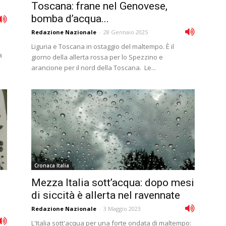
Toscana: frane nel Genovese,
bomba d’acqua...
Redazione Nazionale
-
28 Gennaio 2025
Liguria e Toscana in ostaggio del maltempo. È il
a
giorno della allerta rossa per lo Spezzino e
arancione per il nord della Toscana. Le...
Cronaca Italia
Mezza Italia sott’acqua: dopo mesi
di siccità è allerta nel ravennate
Redazione Nazionale
-
3 Maggio 2023
L'Italia sott'acqua per una forte ondata di maltempo: