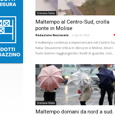
Cronaca Italia
Maltempo al Centro-Sud, crolla
ponte in Molise
Redazione Nazionale
-
2 Aprile 2026
Il maltempo continua a imperversare nel Centro-S
Italia. Situazione critica in Abruzzo e Molise, dove i
fiumi stanno raggiungendo i livelli di guardia, così...
Cronaca Italia
Maltempo domani da nord a sud.