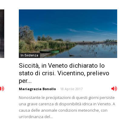
In Evidenza
Siccità, in Veneto dichiarato lo
stato di crisi. Vicentino, prelievo
per...
Mariagrazia Bonollo
-
18 Aprile 2017
Nonostante le precipitazioni di questi giorni persiste
una grave carenza di disponibilità idrica in Veneto. A
causa delle anomale condizioni meteoriche, con
un’ordinanza del...