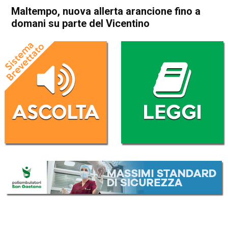
Maltempo, nuova allerta arancione fino a
domani su parte del Vicentino
Home
Veneto
Cronaca
In Evidenza
Veneto
Maltempo, nuova allerta
arancione fino a domani su
parte del Vicentino
Da
Redazione
1 Settembre 2020
(aggiornato il
1 Settembre 2020 19:26
)
ASCOLTA L'AUDIO