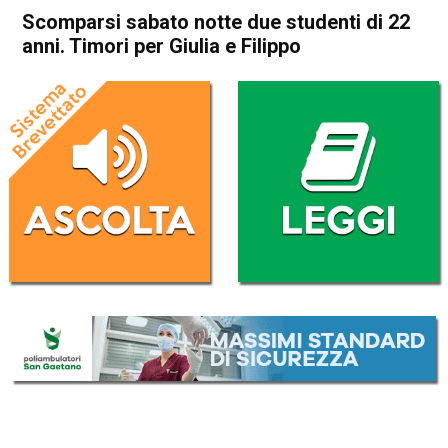
Scomparsi sabato notte due studenti di 22
anni. Timori per Giulia e Filippo
Home
Veneto
Cronaca
In Evidenza
Veneto
Scomparsi sabato notte due
studenti di 22 anni. Timori
per Giulia e Filippo
Da
Omar Dal Maso
13 Novembre 2023
(aggiornato il
14 Novembre 2023 13:08
)
ASCOLTA L'AUDIO