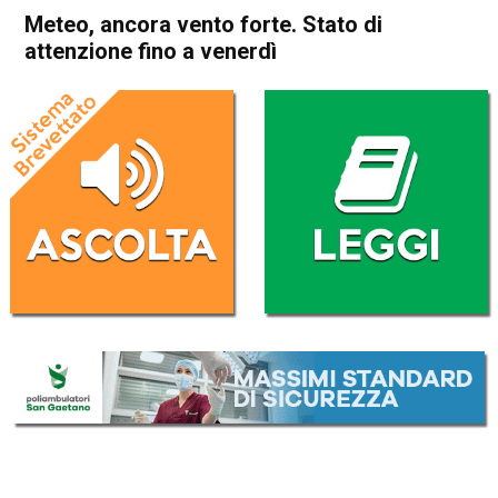
Meteo, ancora vento forte. Stato di
attenzione fino a venerdì
Home
Veneto
Attualità
In Evidenza
Veneto
Meteo, ancora vento forte.
Stato di attenzione fino a
venerdì
Da
Redazione
9 Gennaio 2019
(aggiornato il
9 Gennaio 2019 19:10
)
ASCOLTA L'AUDIO