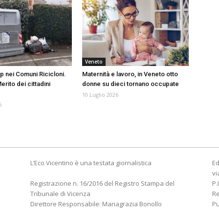
Veneto
p nei Comuni Ricicloni.
Maternità e lavoro, in Veneto otto
erito dei cittadini
donne su dieci tornano occupate
10 Luglio 2026
6
L’Eco Vicentino è una testata giornalistica
Ed
vi
Registrazione n. 16/2016 del Registro Stampa del
P.
Tribunale di Vicenza
R
Direttore Responsabile: Mariagrazia Bonollo
Pu