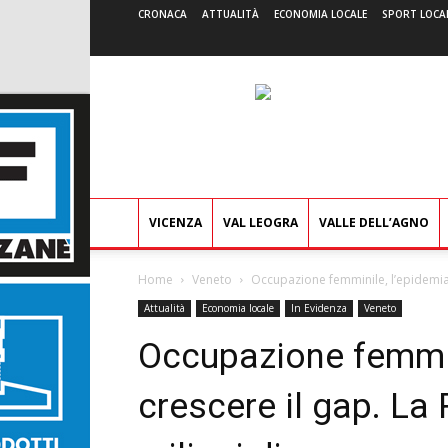
CRONACA
ATTUALITÀ
ECONOMIA LOCALE
SPORT LOCA
VICENZA
VAL LEOGRA
VALLE DELL’AGNO
Home
Veneto
Occupazione femminile, l’epidemia f
Attualità
Economia locale
In Evidenza
Veneto
Occupazione femmin
crescere il gap. La