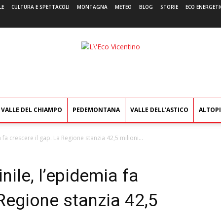
LE
CULTURA E SPETTACOLI
MONTAGNA
METEO
BLOG
STORIE
ECO ENERGETI
L'Eco
Vicentino
VALLE DEL CHIAMPO
PEDEMONTANA
VALLE DELL’ASTICO
ALTOP
a crescere il gap. La Regione stanzia 42,5 milioni...
ile, l’epidemia fa
 Regione stanzia 42,5