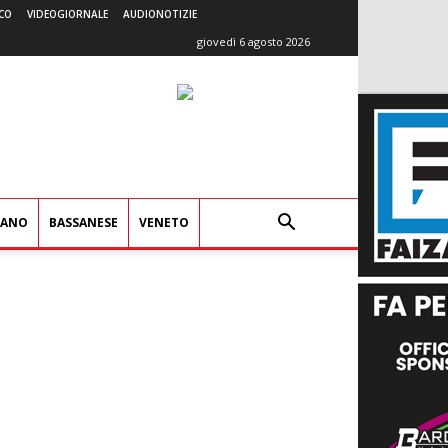
CO
VIDEOGIORNALE
AUDIONOTIZIE
giovedì 6 agosto 2026
IANO
BASSANESE
VENETO