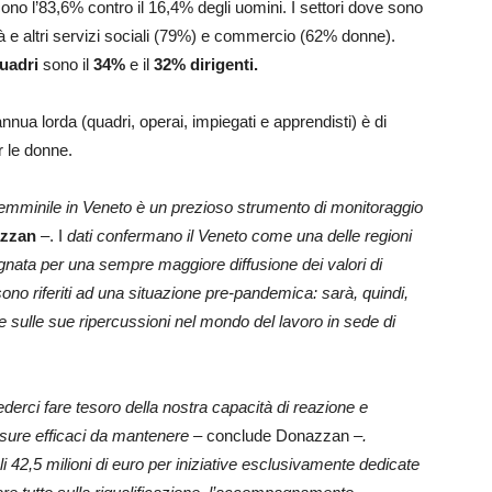
scono l’83,6% contro il 16,4% degli uomini. I settori dove sono
tà e altri servizi sociali (79%) e commercio (62% donne).
uadri
sono il
34%
e il
32% dirigenti.
nnua lorda (quadri, operai, impiegati e apprendisti) è di
r le donne.
 femminile in Veneto è un prezioso strumento di monitoraggio
azzan
–. I
dati confermano il Veneto come una delle regioni
gnata per una sempre maggiore diffusione dei valori di
 sono riferiti ad una situazione pre-pandemica: sarà, quindi,
e sulle sue ripercussioni nel mondo del lavoro in sede di
derci fare tesoro della nostra capacità di reazione e
isure efficaci da mantenere –
conclude Donazzan
–.
i 42,5 milioni di euro per iniziative esclusivamente dedicate