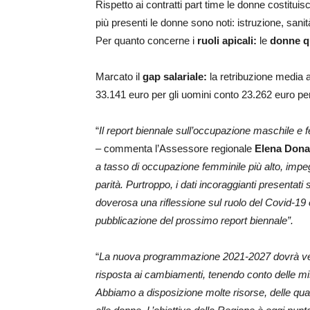
Rispetto ai contratti part time le donne costitui
più presenti le donne sono noti: istruzione, sani
Per quanto concerne i
ruoli apicali:
le
donne q
Marcato il
gap salariale:
la retribuzione media a
33.141 euro per gli uomini conto 23.262 euro pe
“
Il report biennale sull’occupazione maschile e
– commenta l’Assessore regionale
Elena Don
a tasso di occupazione femminile più alto, impe
parità. Purtroppo, i dati incoraggianti presentati
doverosa una riflessione sul ruolo del Covid-19 
pubblicazione del prossimo report biennale”.
“
La nuova programmazione 2021-2027
dovrà ve
risposta ai cambiamenti, tenendo conto delle m
Abbiamo a disposizione molte risorse, delle qual