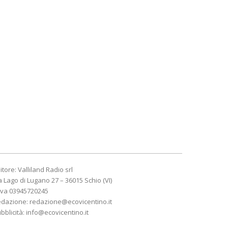
itore: Valliland Radio srl
a Lago di Lugano 27 – 36015 Schio (VI)
Iva 03945720245
edazione:
redazione@ecovicentino.it
bblicità:
info@ecovicentino.it