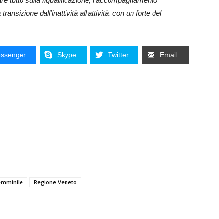
are tutto sulla riqualificazione, l’accompagnamento
ransizione dall’inattività all’attività, con un forte del
ssenger
Skype
Twitter
Email
emminile
Regione Veneto