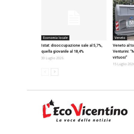
Economia locale
Veneto
Istat: disoccupazione sale al 5,7%,
Veneto al to
quella giovanile al 18,4%
Venturini: “M
virtuosi”
30 Luglio 2026
15 Luglio 202