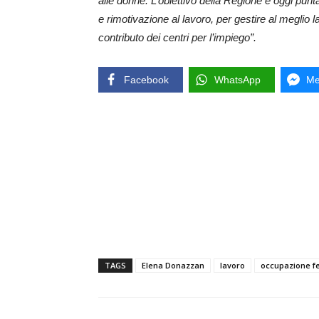
alle donne. L’obiettivo della Regione è oggi punt
e rimotivazione al lavoro, per gestire al meglio la t
contributo dei centri per l’impiego”.
Facebook
WhatsApp
Me
TAGS
Elena Donazzan
lavoro
occupazione f