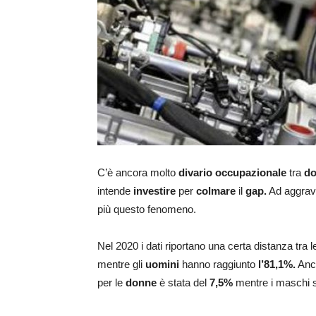
C’è ancora molto
divario occupazionale
tra
d
intende
investire
per
colmare
il
gap.
Ad aggrava
più questo fenomeno.
Nel 2020 i dati riportano una certa distanza tra l
mentre gli
uomini
hanno raggiunto
l’81,1%.
Anc
per le
donne
è stata del
7,5%
mentre i maschi s