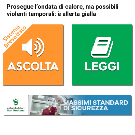
Prosegue l’ondata di calore, ma possibili
violenti temporali: è allerta gialla
Home
Veneto
Cronaca
In Evidenza
Veneto
Prosegue l’ondata di calore,
ma possibili violenti
temporali: è allerta gialla
Da
Redazione
29 Giugno 2026
(aggiornato il
29 Giugno 2026 19:40
)
ASCOLTA L'AUDIO