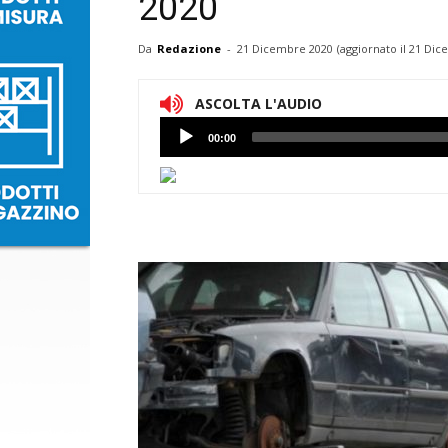
2020
Da
Redazione
-
21 Dicembre 2020
(aggiornato il
21 Dic
ASCOLTA L'AUDIO
Lettore
00:00
Audio