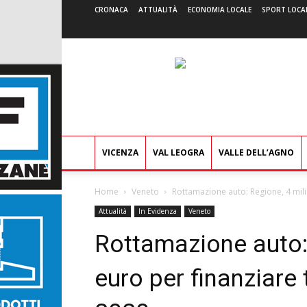
CRONACA
ATTUALITÀ
ECONOMIA LOCALE
SPORT LOCA
VICENZA
VAL LEOGRA
VALLE DELL’AGNO
Home
Veneto
Rottamazione auto: Regione, 4 milio
Attualità
In Evidenza
Veneto
Rottamazione auto: 
euro per finanziare