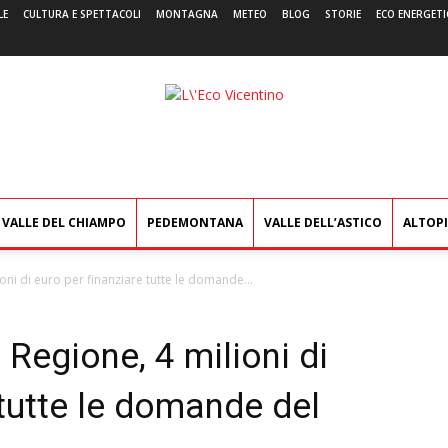
LE
CULTURA E SPETTACOLI
MONTAGNA
METEO
BLOG
STORIE
ECO ENERGETI
L'Eco
Vicentino
VALLE DEL CHIAMPO
PEDEMONTANA
VALLE DELL’ASTICO
ALTOP
ni di euro per finanziare tutte le domande...
Regione, 4 milioni di
 tutte le domande del