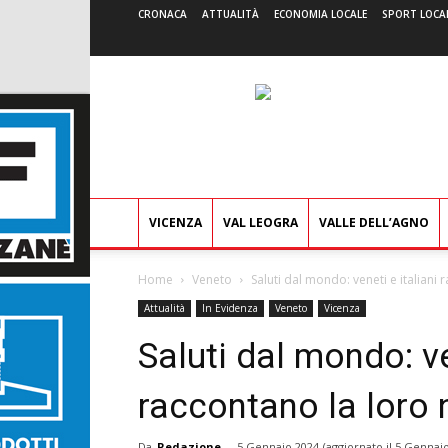
CRONACA
ATTUALITÀ
ECONOMIA LOCALE
SPORT LOCA
VICENZA
VAL LEOGRA
VALLE DELL’AGNO
Home
Veneto
Saluti dal mondo: veneti e italiani 
Attualità
In Evidenza
Veneto
Vicenza
Saluti dal mondo: ve
raccontano la loro n
Da
Redazione
-
5 Gennaio 2024
(aggiornato il
5 Gennaio