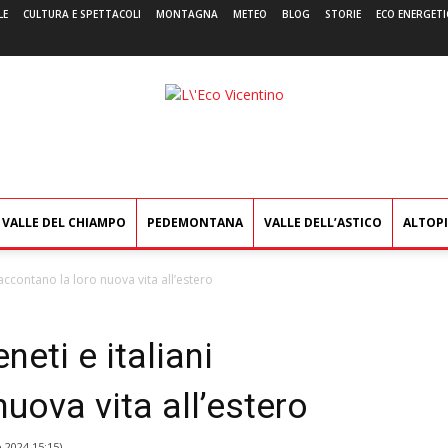
LE
CULTURA E SPETTACOLI
MONTAGNA
METEO
BLOG
STORIE
ECO ENERGETI
L'Eco
Vicentino
VALLE DEL CHIAMPO
PEDEMONTANA
VALLE DELL’ASTICO
ALTOP
raccontano la loro nuova vita all’estero
neti e italiani
uova vita all’estero
 2024 15:15
)