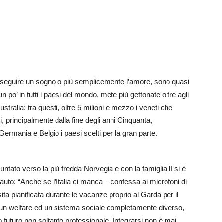
 inseguire un sogno o più semplicemente l’amore, sono quasi
un po’ in tutti i paesi del mondo, mete più gettonate oltre agli
tralia: tra questi, oltre 5 milioni e mezzo i veneti che
i, principalmente dalla fine degli anni Cinquanta,
Germania e Belgio i paesi scelti per la gran parte.
ntato verso la più fredda Norvegia e con la famiglia lì si è
auto: “Anche se l’Italia ci manca – confessa ai microfoni di
ita pianificata durante le vacanze proprio al Garda per il
o un welfare ed un sistema sociale completamente diverso,
o futuro non soltanto professionale. Integrarsi non è mai