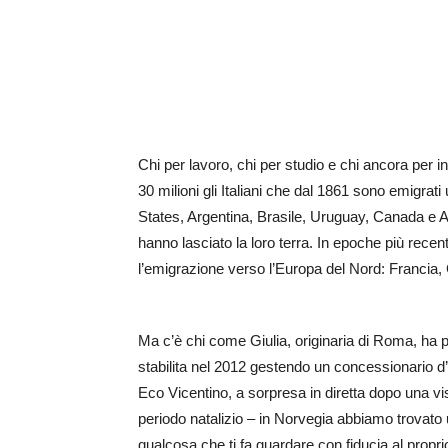
Chi per lavoro, chi per studio e chi ancora per
30 milioni gli Italiani che dal 1861 sono emigrati 
States, Argentina, Brasile, Uruguay, Canada e Aus
hanno lasciato la loro terra. In epoche più recent
l’emigrazione verso l’Europa del Nord: Francia, 
Ma c’è chi come Giulia, originaria di Roma, ha pu
stabilita nel 2012 gestendo un concessionario d’
Eco Vicentino, a sorpresa in diretta dopo una vis
periodo natalizio – in Norvegia abbiamo trovat
qualcosa che ti fa guardare con fiducia al propri