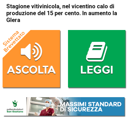
Stagione vitivinicola, nel vicentino calo di
produzione del 15 per cento. In aumento la
Glera
Home
Veneto
Economia locale
In Evidenza
Veneto
Stagione vitivinicola, nel
vicentino calo di produzione
del 15 per cento. In aumento
la Glera
Da
Enrico Pigato
24 Agosto 2022
(aggiornato il
25 Agosto 2022 11:33
)