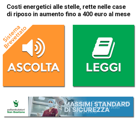
Costi energetici alle stelle, rette nelle case
di riposo in aumento fino a 400 euro al mese
Home
Veneto
Attualità
In Evidenza
Veneto
Costi energetici alle stelle,
rette nelle case di riposo in
aumento fino a 400 euro al
mese
Da
Enrico Pigato
24 Agosto 2022
(aggiornato il
24 Agosto 2022 18:00
)